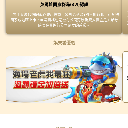
英屬維爾京群島(BVI)認證
世界上發展最快的海外離岸投資，公司名稱為BVI。擁有此可在其他
國家或地區上市，申請資格也是需有公司背景及龐大資金是大部分
跨國企業進行公司創立的首選。
娛樂城優惠