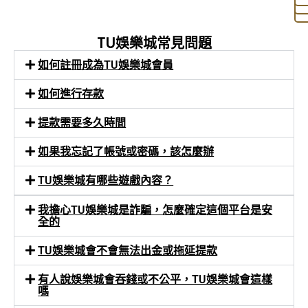
TU娛樂城常見問題
如何註冊成為TU娛樂城會員
如何進行存款
提款需要多久時間
如果我忘記了帳號或密碼，該怎麼辦
TU娛樂城有哪些遊戲內容？
我擔心TU娛樂城是詐騙，怎麼確定這個平台是安
全的
TU娛樂城會不會無法出金或拖延提款
有人說娛樂城會吞錢或不公平，TU娛樂城會這樣
嗎