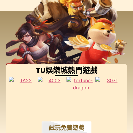
TU娛樂城熱門遊戲
試玩免費遊戲