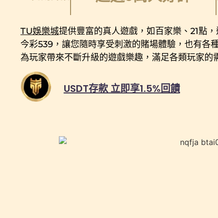
TU娛樂城
提供豐富的真人遊戲，如百家樂、21點
今彩539，讓您隨時享受刺激的賭場體驗，也有各
為玩家帶來不斷升級的遊戲樂趣，滿足各類玩家的
USDT存款 立即享1.5%回饋