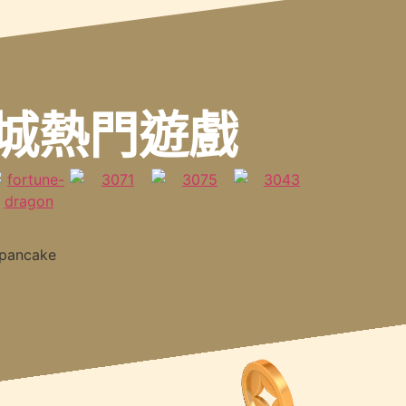
樂城熱門遊戲