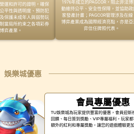
1976年成立的PAGCOR，阻止非法
營運和許可的證明，確保
動維持公平、安全性保障，並協助政
公平性與透明度、預防犯
家發產計畫；PAGCOR管理涉及在線
及保護未成年人與弱勢玩
博弈產業成為國際經濟亮點，亦是亞
制當局所約束之各項彩券
弈信任牌照代表。
博弈產業。
娛樂城優惠
會員專屬優惠
TU娛樂城為玩家提供豐富的優惠，會員迎新
回饋、每日簽到獎勵、VIP專屬福利，玩家
額外的紅利和專屬獎勵，讓您的遊戲體驗更