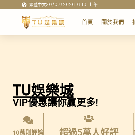
30/07/2026 6:10 上午
繁體中文
首頁
關於我們
TU娛樂城
VIP優惠讓你贏更多!
超過5萬人好評
10萬則評論