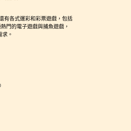
，還有各式運彩和彩票遊戲，包括
種熱門的電子遊戲與捕魚遊戲，
需求。