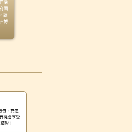
博弈活
府國
，讓
洲博
禮包、充值
都有機會享受
加精彩！