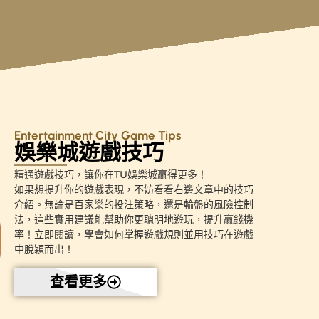
Entertainment City Game Tips
娛樂城遊戲技巧
精通遊戲技巧，讓你在
TU娛樂城
贏得更多！
如果想提升你的遊戲表現，不妨看看右邊文章中的技巧
介紹。無論是百家樂的投注策略，還是輪盤的風險控制
法，這些實用建議能幫助你更聰明地遊玩，提升贏錢機
率！立即閱讀，學會如何掌握遊戲規則並用技巧在遊戲
中脫穎而出！
查看更多