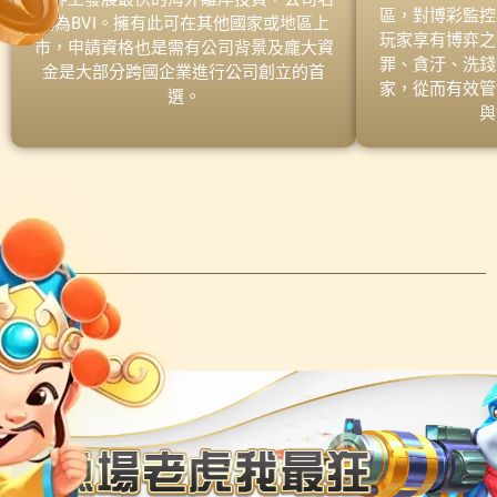
區，對博彩監控
稱為BVI。擁有此可在其他國家或地區上
玩家享有博弈之
市，申請資格也是需有公司背景及龐大資
罪、貪汙、洗錢
金是大部分跨國企業進行公司創立的首
家，從而有效管
選。
與