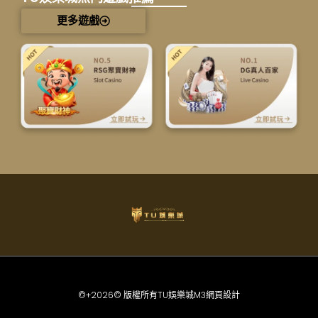
更多遊戲
©+2026© 版權所有TU娛樂城
M3網頁設計