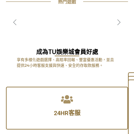
熱門遊戲
成為TU娛樂城會員好處
享有多樣化遊戲選擇、高賠率回報、豐富優惠活動，並且
提供24小時客服支援與快速、安全的存取款服務。
24HR客服