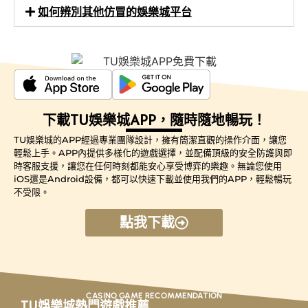
如何辨別其他仿冒的娛樂城平台
下載TU娛樂城APP，隨時隨地暢玩！
TU娛樂城的APP經過專業團隊設計，擁有簡潔直觀的操作介面，讓您
輕鬆上手。APP內提供多樣化的遊戲選擇，並配備頂級的安全防護與即
時客服支援，讓您在任何時刻都能安心享受博弈的樂趣。無論您使用
iOS還是Android設備，都可以快速下載並使用我們的APP，輕鬆暢玩
不受限。
點我下載
CASINO GAME RECOMMENDATION
TU娛樂城熱門遊戲推薦