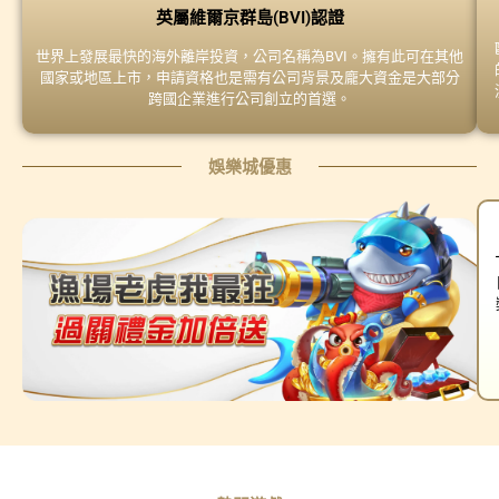
英屬維爾京群島(BVI)認證
世界上發展最快的海外離岸投資，公司名稱為BVI。擁有此可在其他
國家或地區上市，申請資格也是需有公司背景及龐大資金是大部分
跨國企業進行公司創立的首選。
娛樂城優惠