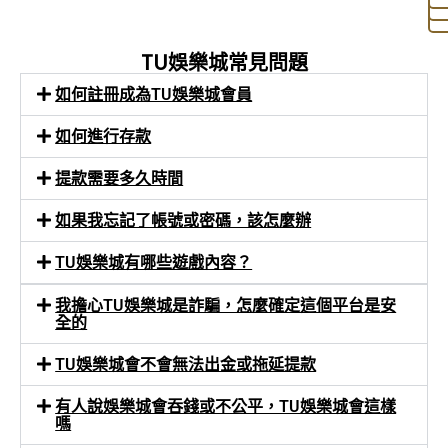
TU娛樂城常見問題
如何註冊成為TU娛樂城會員
如何進行存款
提款需要多久時間
如果我忘記了帳號或密碼，該怎麼辦
TU娛樂城有哪些遊戲內容？
我擔心TU娛樂城是詐騙，怎麼確定這個平台是安
全的
TU娛樂城會不會無法出金或拖延提款
有人說娛樂城會吞錢或不公平，TU娛樂城會這樣
嗎