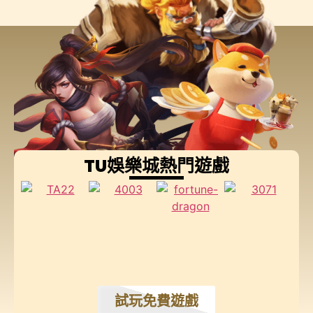
TU娛樂城熱門遊戲
試玩免費遊戲