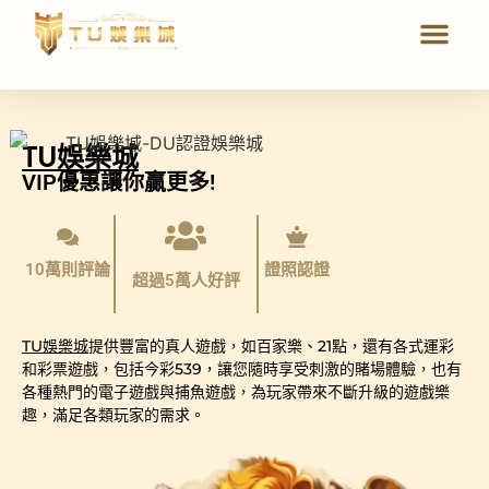
TU娛樂城
VIP優惠讓你贏更多!
10萬則評論
證照認證
超過5萬人好評
TU娛樂城
提供豐富的真人遊戲，如百家樂、21點，還有各式運彩
和彩票遊戲，包括今彩539，讓您隨時享受刺激的賭場體驗，也有
各種熱門的電子遊戲與捕魚遊戲，為玩家帶來不斷升級的遊戲樂
趣，滿足各類玩家的需求。