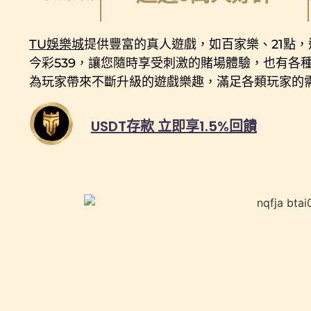
TU娛樂城
提供豐富的真人遊戲，如百家樂、21點
今彩539，讓您隨時享受刺激的賭場體驗，也有各
為玩家帶來不斷升級的遊戲樂趣，滿足各類玩家的
USDT存款 立即享1.5%回饋