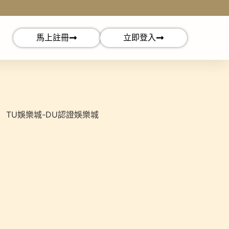
馬上註冊
立即登入