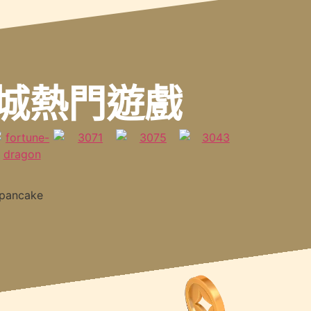
樂城熱門遊戲