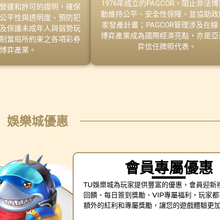
1976年成立的PAGCOR，阻止非法
營運和許可的證明，確保
動維持公平、安全性保障，並協助政
公平性與透明度、預防犯
家發產計畫；PAGCOR管理涉及在線
及保護未成年人與弱勢玩
博弈產業成為國際經濟亮點，亦是亞
制當局所約束之各項彩券
弈信任牌照代表。
博弈產業。
娛樂城優惠
會員專屬優惠
TU娛樂城為玩家提供豐富的優惠，會員迎新
回饋、每日簽到獎勵、VIP專屬福利，玩家
額外的紅利和專屬獎勵，讓您的遊戲體驗更