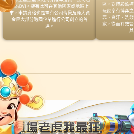
區，對博彩監控
稱為BVI。擁有此可在其他國家或地區上
玩家享有博弈之
市，申請資格也是需有公司背景及龐大資
罪、貪汙、洗錢
金是大部分跨國企業進行公司創立的首
家，從而有效管
選。
與