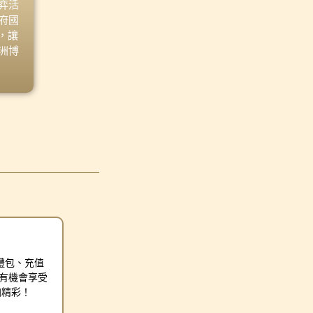
博弈活
府國
，讓
洲博
禮包、充值
都有機會享受
加精彩！