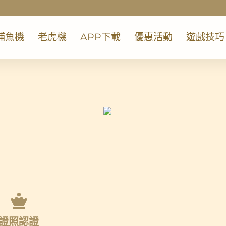
捕魚機
老虎機
APP下載
優惠活動
遊戲技巧
證照認證