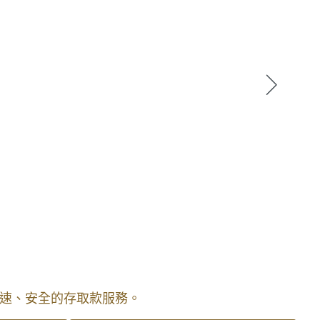
快速、安全的存取款服務。