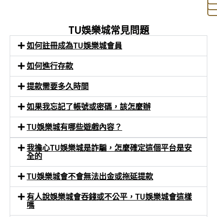
TU娛樂城常見問題
如何註冊成為TU娛樂城會員
如何進行存款
提款需要多久時間
如果我忘記了帳號或密碼，該怎麼辦
TU娛樂城有哪些遊戲內容？
我擔心TU娛樂城是詐騙，怎麼確定這個平台是安
全的
TU娛樂城會不會無法出金或拖延提款
有人說娛樂城會吞錢或不公平，TU娛樂城會這樣
嗎