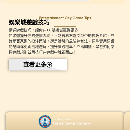
Entertainment City Game Tips
娛樂城遊戲技巧
精通遊戲技巧，讓你在
TU娛樂城
贏得更多！
如果想提升你的遊戲表現，不妨看看右邊文章中的技巧介紹。無
論是百家樂的投注策略，還是輪盤的風險控制法，這些實用建議
能幫助你更聰明地遊玩，提升贏錢機率！立即閱讀，學會如何掌
握遊戲規則並用技巧在遊戲中脫穎而出！
查看更多