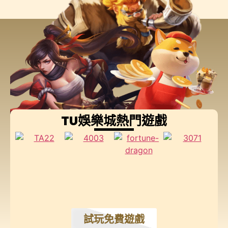
TU娛樂城熱門遊戲
試玩免費遊戲