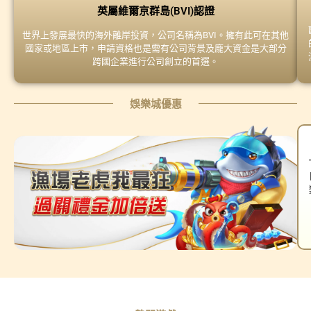
英屬維爾京群島(BVI)認證
世界上發展最快的海外離岸投資，公司名稱為BVI。擁有此可在其他
國家或地區上市，申請資格也是需有公司背景及龐大資金是大部分
跨國企業進行公司創立的首選。
娛樂城優惠