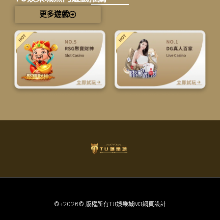
更多遊戲
©+2026© 版權所有TU娛樂城
M3網頁設計