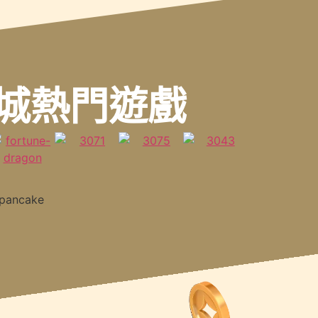
樂城熱門遊戲