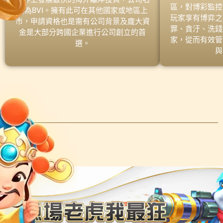
區，對博彩監控
稱為BVI。擁有此可在其他國家或地區上
玩家享有博弈之
市，申請資格也是需有公司背景及龐大資
罪、貪汙、洗錢
金是大部分跨國企業進行公司創立的首
家，從而有效管
選。
與