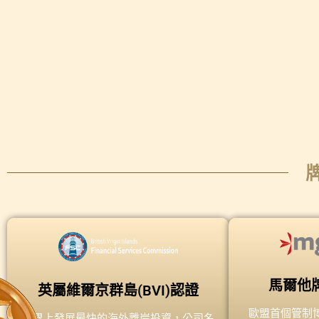
馬爾他牌
英屬維爾京群島(BVI)認證
歐盟首個管制
世界上發展最快的海外離岸投資，公司名