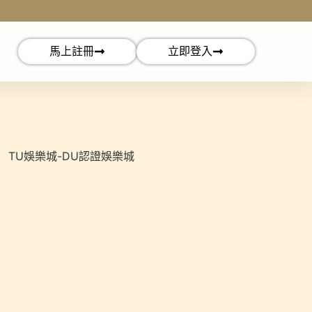
馬上註冊
立即登入