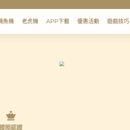
捕魚機
老虎機
APP下載
優惠活動
遊戲技巧
證照認證