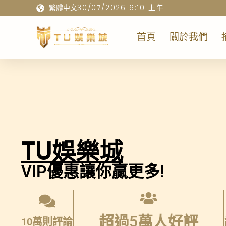
30/07/2026 6:10 上午
繁體中文
首頁
關於我們
TU娛樂城
VIP優惠讓你贏更多!
超過5萬人好評
10萬則評論