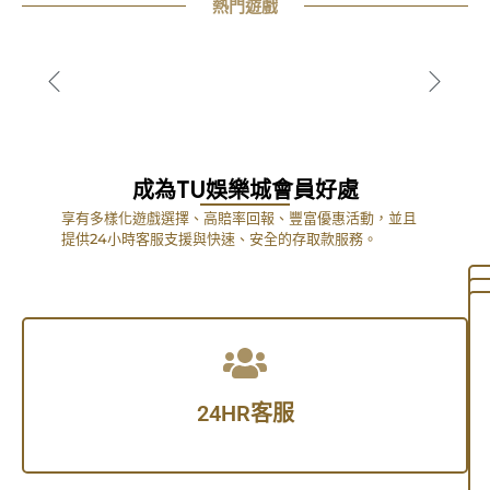
熱門遊戲
成為TU娛樂城會員好處
享有多樣化遊戲選擇、高賠率回報、豐富優惠活動，並且
提供24小時客服支援與快速、安全的存取款服務。
24HR客服