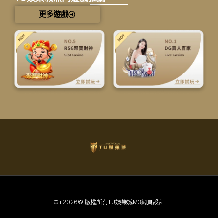
更多遊戲
©+2026© 版權所有TU娛樂城
M3網頁設計