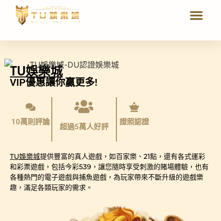
TU娛樂城
VIP優惠讓你贏更多!
10萬則評論
證照認證
超過5萬人好評
TU娛樂城
提供豐富的真人遊戲，如百家樂、21點，還有各式運彩
和彩票遊戲，包括今彩539，讓您隨時享受刺激的賭場體驗，也有
各種熱門的電子遊戲與捕魚遊戲，為玩家帶來不斷升級的遊戲樂
趣，滿足各類玩家的需求。