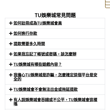
TU娛樂城常見問題
如何註冊成為TU娛樂城會員
如何進行存款
提款需要多久時間
如果我忘記了帳號或密碼，該怎麼辦
TU娛樂城有哪些遊戲內容？
我擔心TU娛樂城是詐騙，怎麼確定這個平台是安
全的
TU娛樂城會不會無法出金或拖延提款
有人說娛樂城會吞錢或不公平，TU娛樂城會這樣
嗎