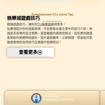
Entertainment City Game Tips
娛樂城遊戲技巧
精通遊戲技巧，讓你在
TU娛樂城
贏得更多！
如果想提升你的遊戲表現，不妨看看右邊文章中的技巧介紹。無
論是百家樂的投注策略，還是輪盤的風險控制法，這些實用建議
能幫助你更聰明地遊玩，提升贏錢機率！立即閱讀，學會如何掌
握遊戲規則並用技巧在遊戲中脫穎而出！
查看更多