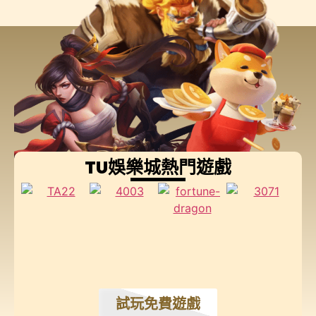
TU娛樂城熱門遊戲
試玩免費遊戲