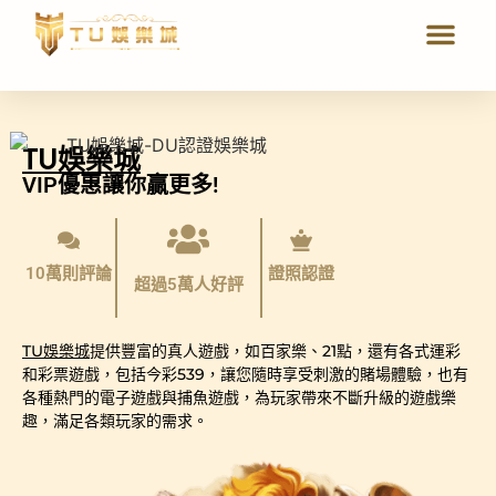
TU娛樂城
VIP優惠讓你贏更多!
10萬則評論
證照認證
超過5萬人好評
TU娛樂城
提供豐富的真人遊戲，如百家樂、21點，還有各式運彩
和彩票遊戲，包括今彩539，讓您隨時享受刺激的賭場體驗，也有
各種熱門的電子遊戲與捕魚遊戲，為玩家帶來不斷升級的遊戲樂
趣，滿足各類玩家的需求。