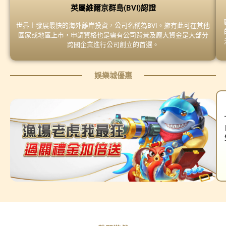
英屬維爾京群島(BVI)認證
世界上發展最快的海外離岸投資，公司名稱為BVI。擁有此可在其他
國家或地區上市，申請資格也是需有公司背景及龐大資金是大部分
跨國企業進行公司創立的首選。
娛樂城優惠