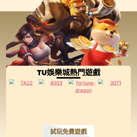
TU娛樂城熱門遊戲
試玩免費遊戲