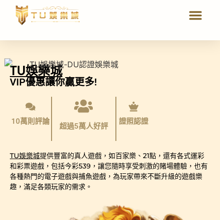
TU娛樂城
VIP優惠讓你贏更多!
10萬則評論
證照認證
超過5萬人好評
TU娛樂城
提供豐富的真人遊戲，如百家樂、21點，還有各式運彩
和彩票遊戲，包括今彩539，讓您隨時享受刺激的賭場體驗，也有
各種熱門的電子遊戲與捕魚遊戲，為玩家帶來不斷升級的遊戲樂
趣，滿足各類玩家的需求。