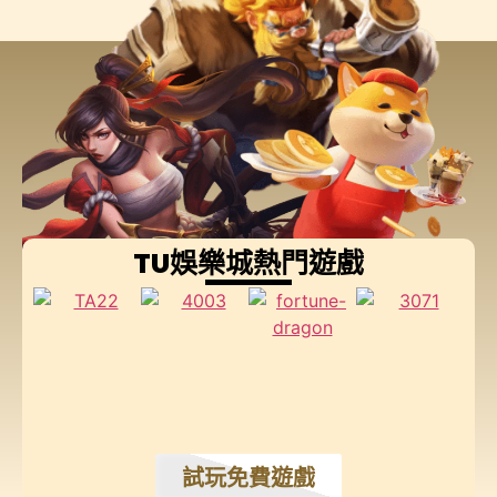
TU娛樂城熱門遊戲
試玩免費遊戲