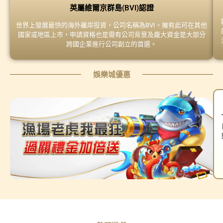
英屬維爾京群島(BVI)認證
世界上發展最快的海外離岸投資，公司名稱為BVI。擁有此可在其他
國家或地區上市，申請資格也是需有公司背景及龐大資金是大部分
跨國企業進行公司創立的首選。
娛樂城優惠