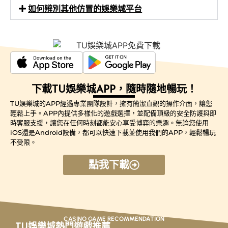
如何辨別其他仿冒的娛樂城平台
下載TU娛樂城APP，隨時隨地暢玩！
TU娛樂城的APP經過專業團隊設計，擁有簡潔直觀的操作介面，讓您
輕鬆上手。APP內提供多樣化的遊戲選擇，並配備頂級的安全防護與即
時客服支援，讓您在任何時刻都能安心享受博弈的樂趣。無論您使用
iOS還是Android設備，都可以快速下載並使用我們的APP，輕鬆暢玩
不受限。
點我下載
CASINO GAME RECOMMENDATION
TU娛樂城熱門遊戲推薦