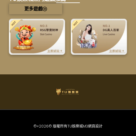
更多遊戲
©+2026© 版權所有TU娛樂城
M3網頁設計