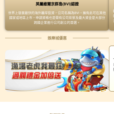
英屬維爾京群島(BVI)認證
世界上發展最快的海外離岸投資，公司名稱為BVI。擁有此可在其他
國家或地區上市，申請資格也是需有公司背景及龐大資金是大部分
跨國企業進行公司創立的首選。
娛樂城優惠