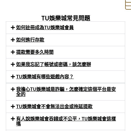
TU娛樂城常見問題
如何註冊成為TU娛樂城會員
如何進行存款
提款需要多久時間
如果我忘記了帳號或密碼，該怎麼辦
TU娛樂城有哪些遊戲內容？
我擔心TU娛樂城是詐騙，怎麼確定這個平台是安
全的
TU娛樂城會不會無法出金或拖延提款
有人說娛樂城會吞錢或不公平，TU娛樂城會這樣
嗎