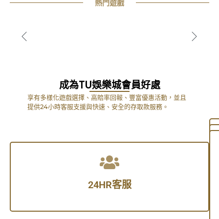
熱門遊戲
成為TU娛樂城會員好處
享有多樣化遊戲選擇、高賠率回報、豐富優惠活動，並且
提供24小時客服支援與快速、安全的存取款服務。
24HR客服