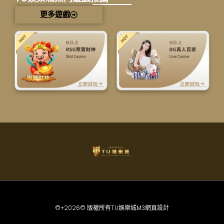
更多遊戲
©+2026© 版權所有TU娛樂城
M3網頁設計