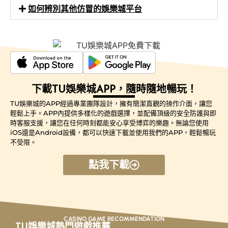
如何辨別其他仿冒的娛樂城平台
下載TU娛樂城APP，隨時隨地暢玩！
TU娛樂城的APP經過專業團隊設計，擁有簡潔直觀的操作介面，讓您
輕鬆上手。APP內提供多樣化的遊戲選擇，並配備頂級的安全防護與即
時客服支援，讓您在任何時刻都能安心享受博弈的樂趣。無論您使用
iOS還是Android設備，都可以快速下載並使用我們的APP，輕鬆暢玩
不受限。
點我下載
CASINO GAME RECOMMENDATION
TU娛樂城熱門遊戲推薦