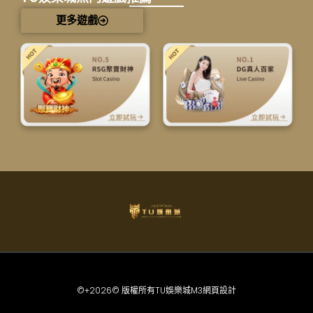
更多遊戲
©+2026© 版權所有TU娛樂城
M3網頁設計