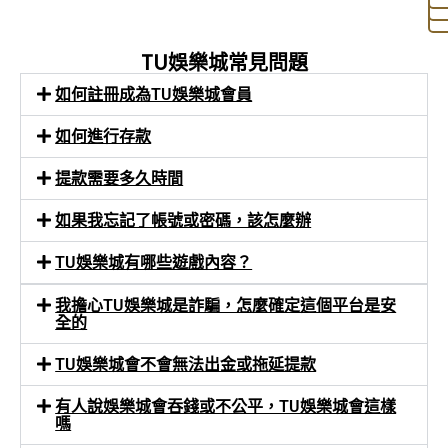
TU娛樂城常見問題
如何註冊成為TU娛樂城會員
如何進行存款
提款需要多久時間
如果我忘記了帳號或密碼，該怎麼辦
TU娛樂城有哪些遊戲內容？
我擔心TU娛樂城是詐騙，怎麼確定這個平台是安
全的
TU娛樂城會不會無法出金或拖延提款
有人說娛樂城會吞錢或不公平，TU娛樂城會這樣
嗎