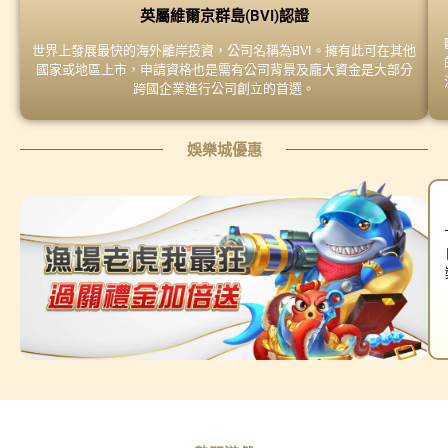
英屬維爾京群島(BVI)認證
世界上發展最快的海外離岸投資，公司名稱為BVI。擁有此可在其他
國家或地區上市，申請資格也是需有公司背景及龐大資金是大部分
跨國企業進行公司創立的首選。
娛樂城優惠