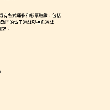
，還有各式運彩和彩票遊戲，包括
種熱門的電子遊戲與捕魚遊戲，
需求。