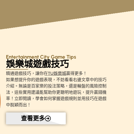
Entertainment City Game Tips
娛樂城遊戲技巧
精通遊戲技巧，讓你在
TU娛樂城
贏得更多！
如果想提升你的遊戲表現，不妨看看右邊文章中的技巧
介紹。無論是百家樂的投注策略，還是輪盤的風險控制
法，這些實用建議能幫助你更聰明地遊玩，提升贏錢機
率！立即閱讀，學會如何掌握遊戲規則並用技巧在遊戲
中脫穎而出！
查看更多