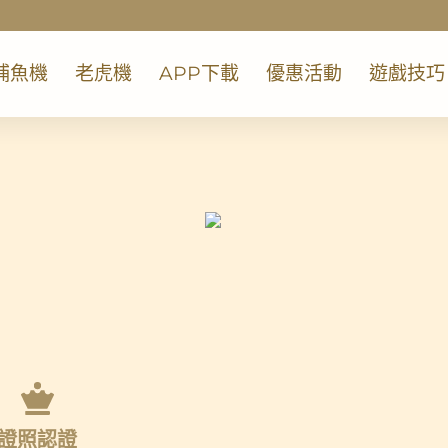
捕魚機
老虎機
APP下載
優惠活動
遊戲技巧
證照認證