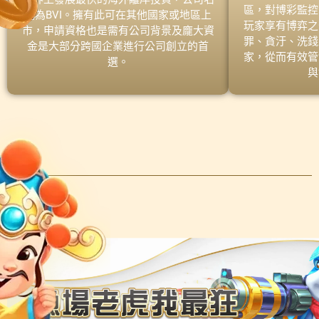
區，對博彩監控
稱為BVI。擁有此可在其他國家或地區上
玩家享有博弈之
市，申請資格也是需有公司背景及龐大資
罪、貪汙、洗錢
金是大部分跨國企業進行公司創立的首
家，從而有效管
選。
與