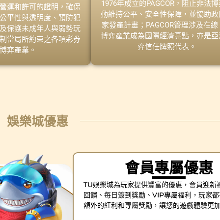
1976年成立的PAGCOR，阻止非法
營運和許可的證明，確保
動維持公平、安全性保障，並協助政
公平性與透明度、預防犯
家發產計畫；PAGCOR管理涉及在線
及保護未成年人與弱勢玩
博弈產業成為國際經濟亮點，亦是亞
制當局所約束之各項彩券
弈信任牌照代表。
博弈產業。
娛樂城優惠
會員專屬優惠
TU娛樂城為玩家提供豐富的優惠，會員迎新
回饋、每日簽到獎勵、VIP專屬福利，玩家
額外的紅利和專屬獎勵，讓您的遊戲體驗更