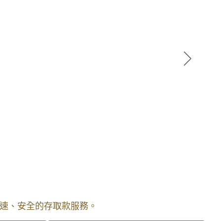
快速、安全的存取款服務。