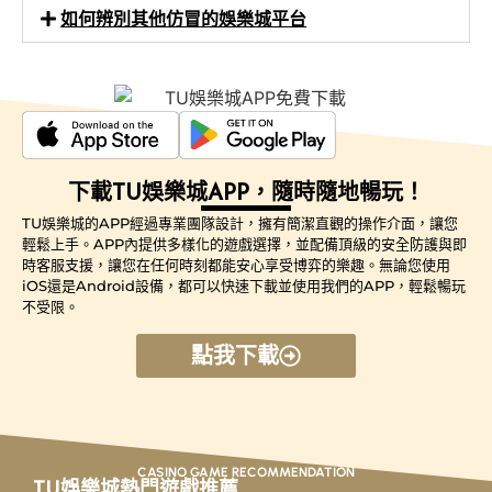
如何辨別其他仿冒的娛樂城平台
下載TU娛樂城APP，隨時隨地暢玩！
TU娛樂城的APP經過專業團隊設計，擁有簡潔直觀的操作介面，讓您
輕鬆上手。APP內提供多樣化的遊戲選擇，並配備頂級的安全防護與即
時客服支援，讓您在任何時刻都能安心享受博弈的樂趣。無論您使用
iOS還是Android設備，都可以快速下載並使用我們的APP，輕鬆暢玩
不受限。
點我下載
CASINO GAME RECOMMENDATION
TU娛樂城熱門遊戲推薦