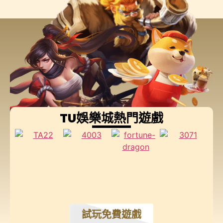
TU娛樂城熱門遊戲
試玩免費遊戲