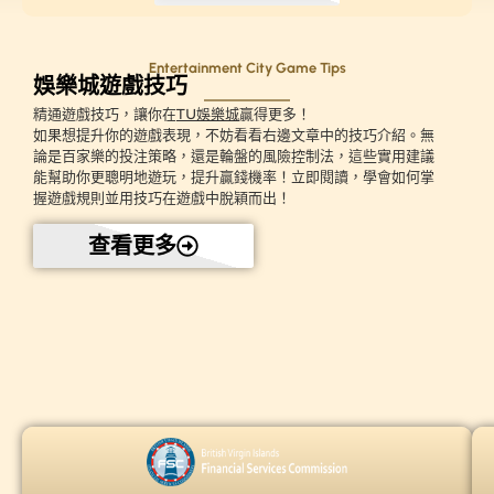
Entertainment City Game Tips
娛樂城遊戲技巧
精通遊戲技巧，讓你在
TU娛樂城
贏得更多！
如果想提升你的遊戲表現，不妨看看右邊文章中的技巧介紹。無
論是百家樂的投注策略，還是輪盤的風險控制法，這些實用建議
能幫助你更聰明地遊玩，提升贏錢機率！立即閱讀，學會如何掌
握遊戲規則並用技巧在遊戲中脫穎而出！
查看更多